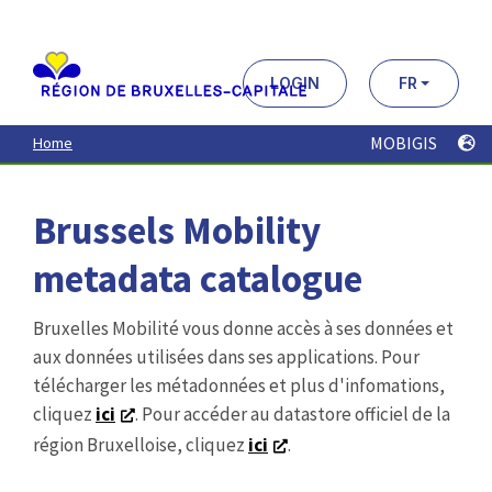
Aller
au
contenu
principal
LOGIN
FR
MOBIGIS
Home
Brussels Mobility
metadata catalogue
Bruxelles Mobilité vous donne accès à ses données et
aux données utilisées dans ses applications. Pour
télécharger les métadonnées et plus d'infomations,
cliquez
ici
. Pour accéder au datastore officiel de la
région Bruxelloise, cliquez
ici
.