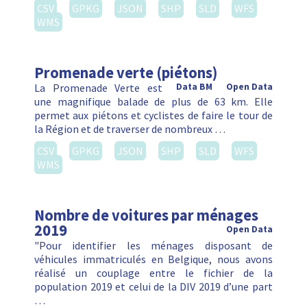
CSV
GPKG
JSON
SHP
SLD
WFS
WMS
Promenade verte (piétons)
La Promenade Verte est
Data BM
Open Data
une magnifique balade de plus de 63 km. Elle
permet aux piétons et cyclistes de faire le tour de
la Région et de traverser de nombreux …
CSV
GPKG
JSON
SHP
SLD
WFS
WMS
Nombre de voitures par ménages
2019
Open Data
"Pour identifier les ménages disposant de
véhicules immatriculés en Belgique, nous avons
réalisé un couplage entre le fichier de la
population 2019 et celui de la DIV 2019 d’une part
…