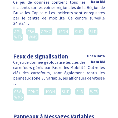
Ce jeu de données contient tous les
Data BM
incidents sur les voiries régionales de la Région de
Bruxelles-Capitale. Les incidents sont enregistrés
par le centre de mobilité. Ce centre surveille
24h/24 …
API
CSV
GPKG
JSON
SHP
SLD
WFS
WMS
Feux de signalisation
Open Data
Ce jeu de donnée géolocalise les clés des
Data BM
carrefours gérés par Bruxelles Mobilité. Outre les
clés des carrefours, sont également repris les
panneaux zone 30 variable, les afficheurs de vitesse
…
CSV
GPKG
JSON
SHP
SLD
WFS
WMS
Panneaux à Messages Variables