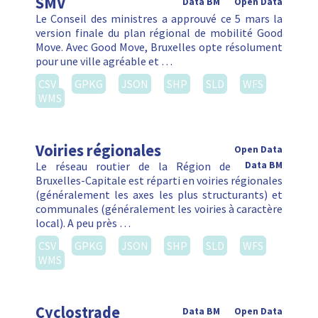
SMV
Data BM
Open Data
Le Conseil des ministres a approuvé ce 5 mars la
version finale du plan régional de mobilité Good
Move. Avec Good Move, Bruxelles opte résolument
pour une ville agréable et …
CSV
GPKG
JSON
SHP
SLD
WFS
WMS
Voiries régionales
Open Data
Le réseau routier de la Région de
Data BM
Bruxelles-Capitale est réparti en voiries régionales
(généralement les axes les plus structurants) et
communales (généralement les voiries à caractère
local). A peu près …
CSV
GPKG
JSON
SHP
SLD
WFS
WMS
Cyclostrade
Data BM
Open Data