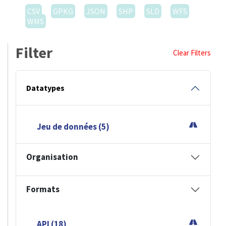
CSV
GPKG
JSON
SHP
SLD
WFS
WMS
Filter
Clear Filters
Datatypes
Jeu de données (5)
Organisation
Formats
API (18)