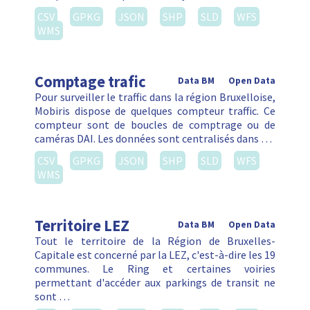
CSV
GPKG
JSON
SHP
SLD
WFS
WMS
Comptage trafic
Data BM
Open Data
Pour surveiller le traffic dans la région Bruxelloise,
Mobiris dispose de quelques compteur traffic. Ce
compteur sont de boucles de comptrage ou de
caméras DAI. Les données sont centralisés dans …
CSV
GPKG
JSON
SHP
SLD
WFS
WMS
Territoire LEZ
Data BM
Open Data
Tout le territoire de la Région de Bruxelles-
Capitale est concerné par la LEZ, c'est-à-dire les 19
communes. Le Ring et certaines voiries
permettant d'accéder aux parkings de transit ne
sont …