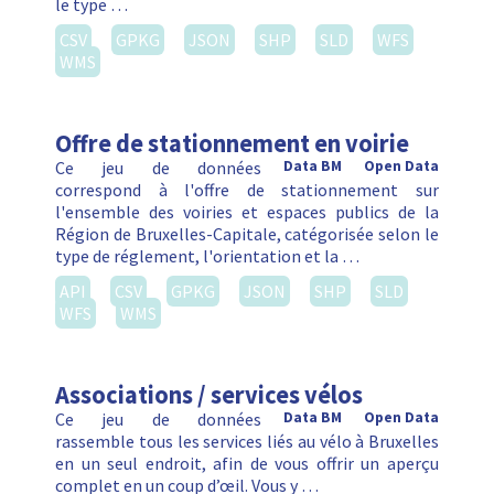
le type …
CSV
GPKG
JSON
SHP
SLD
WFS
WMS
Offre de stationnement en voirie
Ce jeu de données
Data BM
Open Data
correspond à l'offre de stationnement sur
l'ensemble des voiries et espaces publics de la
Région de Bruxelles-Capitale, catégorisée selon le
type de réglement, l'orientation et la …
API
CSV
GPKG
JSON
SHP
SLD
WFS
WMS
Associations / services vélos
Ce jeu de données
Data BM
Open Data
rassemble tous les services liés au vélo à Bruxelles
en un seul endroit, afin de vous offrir un aperçu
complet en un coup d’œil. Vous y …