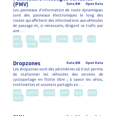
(PMV)
Data BM
Open Data
Les panneaux d'information de route dynamiques
sont des panneaux électroniques le long des
routes qui affichent des informations aux véhicules
de passage et, si nécessaire, dirigent ce trafic par
une …
API
CSV
GPKG
JSON
SHP
SLD
WFS
WMS
Dropzones
Data BM
Open Data
Les dropzones sont des périmètres où il est permis
de stationner les véhicules des services de
cyclopartage en flotte libre ; à savoir les vélos,
trottinettes et scooters partagés en …
CSV
GPKG
JSON
SHP
SLD
WFS
WMS