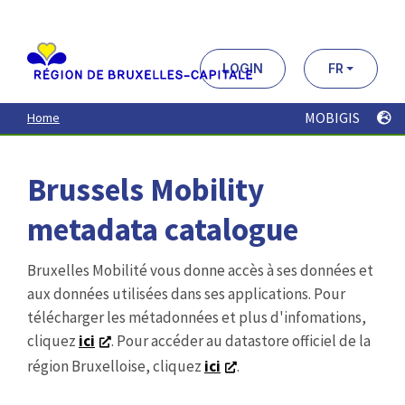
Aller
au
contenu
principal
LOGIN
FR
MOBIGIS
Home
Brussels Mobility
metadata catalogue
Bruxelles Mobilité vous donne accès à ses données et
aux données utilisées dans ses applications. Pour
télécharger les métadonnées et plus d'infomations,
cliquez
ici
. Pour accéder au datastore officiel de la
région Bruxelloise, cliquez
ici
.