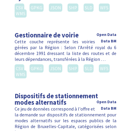
CSV
GPKG
JSON
SHP
SLD
WFS
WMS
Gestionnaire de voirie
Open Data
Cette couche représente les voiries
Data BM
gérées par la Région : Selon l’Arrêté royal du 6
décembre 1991 dressant la liste des routes et de
leurs dépendances, transférées à la Région …
CSV
GPKG
JSON
SHP
SLD
WFS
WMS
Dispositifs de stationnement
modes alternatifs
Open Data
Ce jeu de données correspond à l'offre et
Data BM
la demande sur dispositifs de stationnement pour
modes alternatifs sur les espaces publics de la
Région de Bruxelles-Capitale, catégorisées selon