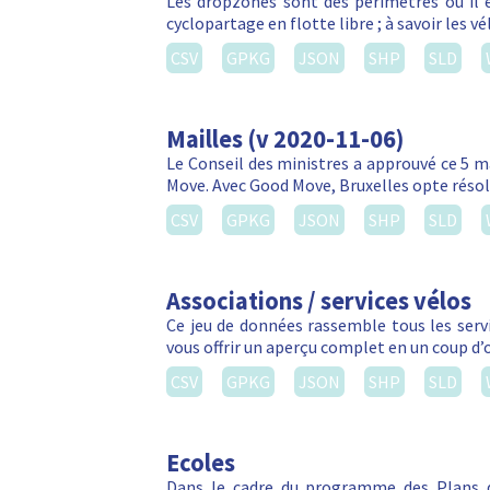
Les dropzones sont des périmètres où il e
cyclopartage en flotte libre ; à savoir les 
CSV
GPKG
JSON
SHP
SLD
Mailles (v 2020-11-06)
Le Conseil des ministres a approuvé ce 5 m
Move. Avec Good Move, Bruxelles opte réso
CSV
GPKG
JSON
SHP
SLD
Associations / services vélos
Ce jeu de données rassemble tous les servic
vous offrir un aperçu complet en un coup d’
CSV
GPKG
JSON
SHP
SLD
Ecoles
Dans le cadre du programme des Plans d