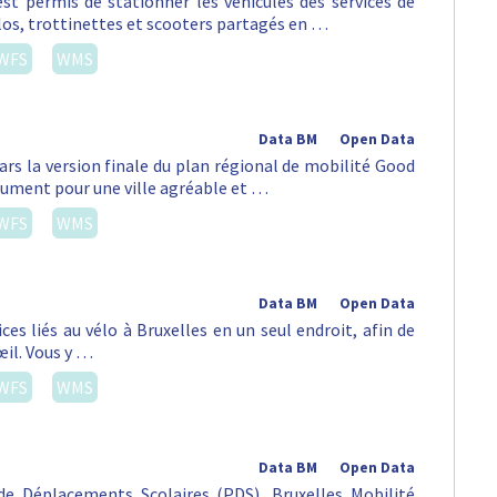
st permis de stationner les véhicules des services de
vélos, trottinettes et scooters partagés en …
WFS
WMS
Data BM
Open Data
ars la version finale du plan régional de mobilité Good
lument pour une ville agréable et …
WFS
WMS
Data BM
Open Data
es liés au vélo à Bruxelles en un seul endroit, afin de
œil. Vous y …
WFS
WMS
Data BM
Open Data
e Déplacements Scolaires (PDS), Bruxelles Mobilité