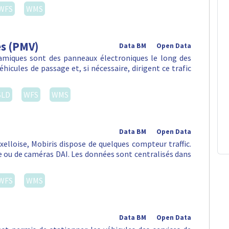
WFS
WMS
es (PMV)
Data BM
Open Data
amiques sont des panneaux électroniques le long des
hicules de passage et, si nécessaire, dirigent ce trafic
SLD
WFS
WMS
Data BM
Open Data
uxelloise, Mobiris dispose de quelques compteur traffic.
ou de caméras DAI. Les données sont centralisés dans
WFS
WMS
Data BM
Open Data