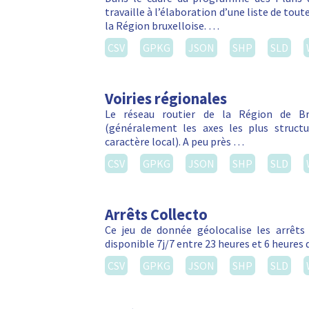
travaille à l’élaboration d’une liste de tou
la Région bruxelloise. …
CSV
GPKG
JSON
SHP
SLD
Voiries régionales
Le réseau routier de la Région de Bru
(généralement les axes les plus struct
caractère local). A peu près …
CSV
GPKG
JSON
SHP
SLD
Arrêts Collecto
Ce jeu de donnée géolocalise les arrêts C
disponible 7j/7 entre 23 heures et 6 heures 
CSV
GPKG
JSON
SHP
SLD