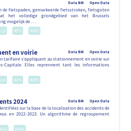
Data BM
Open Data
an de fietspaden, gemarkeerde fietsstroken, fietsgoten
vat het volledige grondgebied van het Brussels
rig mogelijk de …
SLD
WFS
WMS
ent en voirie
Data BM
Open Data
 tarifaire s’appliquant au stationnement en voirie sur
-Capitale. Elles reprennent tant les informations
SLD
WFS
WMS
dents 2024
Data BM
Open Data
ntifiées sur la base de la localisation des accidents de
venus en 2022-2023. Un algorithme de regroupement
WFS
WMS