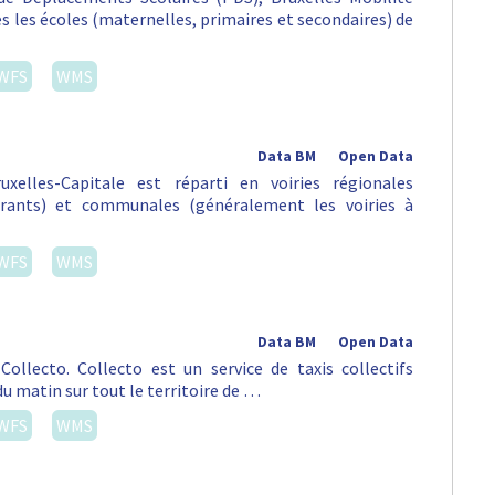
tes les écoles (maternelles, primaires et secondaires) de
WFS
WMS
Data BM
Open Data
xelles-Capitale est réparti en voiries régionales
urants) et communales (généralement les voiries à
WFS
WMS
Data BM
Open Data
ollecto. Collecto est un service de taxis collectifs
du matin sur tout le territoire de …
WFS
WMS