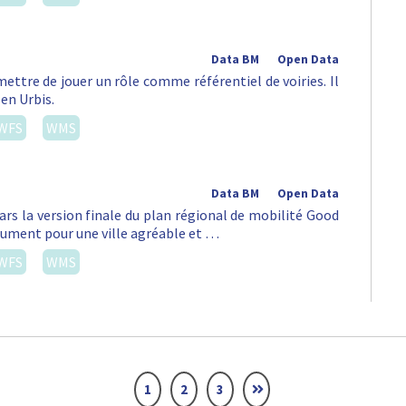
Data BM
Open Data
ettre de jouer un rôle comme référentiel de voiries. Il
 en Urbis.
WFS
WMS
Data BM
Open Data
ars la version finale du plan régional de mobilité Good
lument pour une ville agréable et …
WFS
WMS
1
2
3