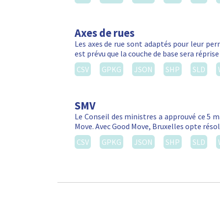
Axes de rues
Les axes de rue sont adaptés pour leur perm
est prévu que la couche de base sera réprise
CSV
GPKG
JSON
SHP
SLD
SMV
Le Conseil des ministres a approuvé ce 5 m
Move. Avec Good Move, Bruxelles opte réso
CSV
GPKG
JSON
SHP
SLD