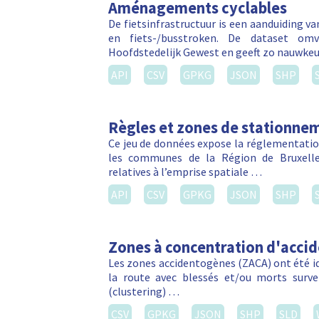
Aménagements cyclables
De fietsinfrastructuur is een aanduiding v
en fiets-/busstroken. De dataset om
Hoofdstedelijk Gewest en geeft zo nauwkeu
API
CSV
GPKG
JSON
SHP
Règles et zones de stationnem
Ce jeu de données expose la réglementation
les communes de la Région de Bruxelles
relatives à l’emprise spatiale …
API
CSV
GPKG
JSON
SHP
Zones à concentration d'acci
Les zones accidentogènes (ZACA) ont été ide
la route avec blessés et/ou morts sur
(clustering) …
CSV
GPKG
JSON
SHP
SLD