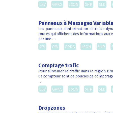
CSV
GPKG
JSON
SHP
SLD
Panneaux à Messages Variabl
Les panneaux d'information de route dyn
routes qui affichent des informations aux vé
par une …
API
CSV
GPKG
JSON
SHP
Comptage trafic
Pour surveiller le traffic dans la région Br
Ce compteur sont de boucles de comptrage 
…
CSV
GPKG
JSON
SHP
SLD
Dropzones