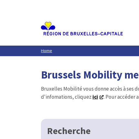
Aller
au
contenu
principal
Home
Brussels Mobility m
Bruxelles Mobilité vous donne accès à ses d
d'infomations, cliquez
ici
. Pour accéder a
Recherche