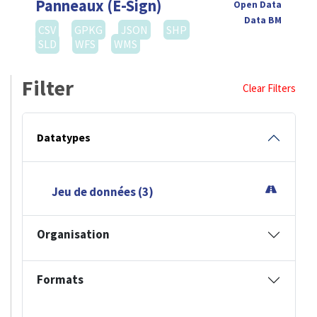
Panneaux (E-Sign)
Open Data
Data BM
CSV
GPKG
JSON
SHP
SLD
WFS
WMS
Filter
Clear Filters
Datatypes
Jeu de données (3)
Organisation
Formats