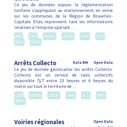
Ce jeu de données expose la réglementation
tarifaire s’appliquant au stationnement en voirie
sur les communes de la Région de Bruxelles-
Capitale. Elles reprennent tant les informations
relatives à l’emprise spatiale …
API
CSV
GPKG
JSON
SHP
SLD
WFS
WMS
Arrêts Collecto
Data BM
Open Data
Ce jeu de donnée géolocalise les arrêts Collecto.
Collecto est un service de taxis collectifs
disponible 7j/7 entre 23 heures et 6 heures du
matin sur tout le territoire de …
CSV
GPKG
JSON
SHP
SLD
WFS
WMS
Voiries régionales
Open Data