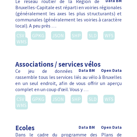
Le réseau routier de la Région de
Data BM
Bruxelles-Capitale est réparti en voiries régionales
(généralement les axes les plus structurants) et
communales (généralement les voiries à caractère
local). A peu près …
CSV
GPKG
JSON
SHP
SLD
WFS
WMS
Associations / services vélos
Ce jeu de données
Data BM
Open Data
rassemble tous les services liés au vélo à Bruxelles
en un seul endroit, afin de vous offrir un aperçu
complet en un coup d’œil. Vous y …
CSV
GPKG
JSON
SHP
SLD
WFS
WMS
Ecoles
Data BM
Open Data
Dans le cadre du programme des Plans de