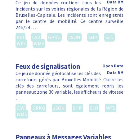
Ce jeu de données contient tous les
Data BM
incidents sur les voiries régionales de la Région de
Bruxelles-Capitale. Les incidents sont enregistrés
par le centre de mobilité. Ce centre surveille
24h/24 …
API
CSV
GPKG
JSON
SHP
SLD
WFS
WMS
Feux de signalisation
Open Data
Ce jeu de donnée géolocalise les clés des
Data BM
carrefours gérés par Bruxelles Mobilité. Outre les
clés des carrefours, sont également repris les
panneaux zone 30 variable, les afficheurs de vitesse
…
CSV
GPKG
JSON
SHP
SLD
WFS
WMS
Panneaux à Messages Variables