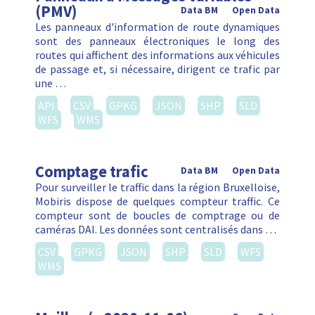
(PMV)
Data BM
Open Data
Les panneaux d'information de route dynamiques
sont des panneaux électroniques le long des
routes qui affichent des informations aux véhicules
de passage et, si nécessaire, dirigent ce trafic par
une …
API
CSV
GPKG
JSON
SHP
SLD
WFS
WMS
Comptage trafic
Data BM
Open Data
Pour surveiller le traffic dans la région Bruxelloise,
Mobiris dispose de quelques compteur traffic. Ce
compteur sont de boucles de comptrage ou de
caméras DAI. Les données sont centralisés dans …
CSV
GPKG
JSON
SHP
SLD
WFS
WMS