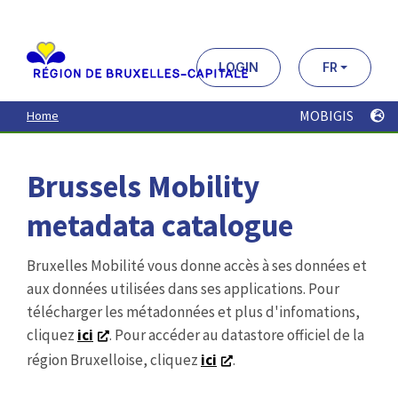
Aller
au
contenu
principal
LOGIN
FR
MOBIGIS
Home
Brussels Mobility
metadata catalogue
Bruxelles Mobilité vous donne accès à ses données et
aux données utilisées dans ses applications. Pour
télécharger les métadonnées et plus d'infomations,
cliquez
ici
. Pour accéder au datastore officiel de la
région Bruxelloise, cliquez
ici
.