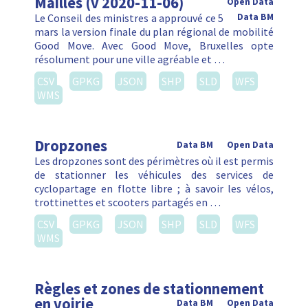
Mailles (v 2020-11-06)
Open Data
Le Conseil des ministres a approuvé ce 5
Data BM
mars la version finale du plan régional de mobilité
Good Move. Avec Good Move, Bruxelles opte
résolument pour une ville agréable et …
CSV
GPKG
JSON
SHP
SLD
WFS
WMS
Dropzones
Data BM
Open Data
Les dropzones sont des périmètres où il est permis
de stationner les véhicules des services de
cyclopartage en flotte libre ; à savoir les vélos,
trottinettes et scooters partagés en …
CSV
GPKG
JSON
SHP
SLD
WFS
WMS
Règles et zones de stationnement
en voirie
Data BM
Open Data