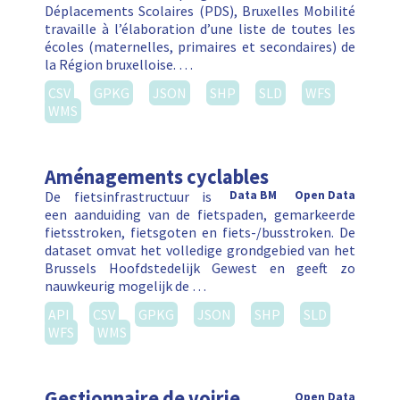
Déplacements Scolaires (PDS), Bruxelles Mobilité
travaille à l’élaboration d’une liste de toutes les
écoles (maternelles, primaires et secondaires) de
la Région bruxelloise. …
CSV
GPKG
JSON
SHP
SLD
WFS
WMS
Aménagements cyclables
De fietsinfrastructuur is
Data BM
Open Data
een aanduiding van de fietspaden, gemarkeerde
fietsstroken, fietsgoten en fiets-/busstroken. De
dataset omvat het volledige grondgebied van het
Brussels Hoofdstedelijk Gewest en geeft zo
nauwkeurig mogelijk de …
API
CSV
GPKG
JSON
SHP
SLD
WFS
WMS
Gestionnaire de voirie
Open Data