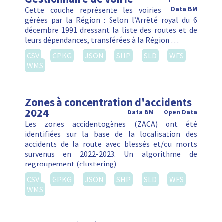
Cette couche représente les voiries
Data BM
gérées par la Région : Selon l’Arrêté royal du 6
décembre 1991 dressant la liste des routes et de
leurs dépendances, transférées à la Région …
CSV
GPKG
JSON
SHP
SLD
WFS
WMS
Zones à concentration d'accidents
2024
Data BM
Open Data
Les zones accidentogènes (ZACA) ont été
identifiées sur la base de la localisation des
accidents de la route avec blessés et/ou morts
survenus en 2022-2023. Un algorithme de
regroupement (clustering) …
CSV
GPKG
JSON
SHP
SLD
WFS
WMS