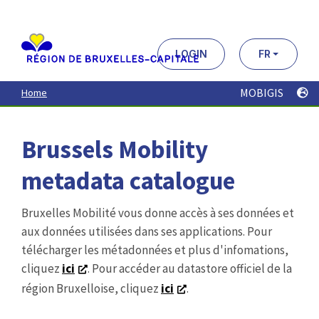
Aller
au
contenu
principal
LOGIN
FR
MOBIGIS
Home
Brussels Mobility
metadata catalogue
Bruxelles Mobilité vous donne accès à ses données et
aux données utilisées dans ses applications. Pour
télécharger les métadonnées et plus d'infomations,
cliquez
ici
. Pour accéder au datastore officiel de la
région Bruxelloise, cliquez
ici
.