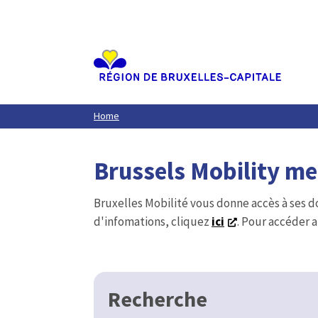
Aller
au
contenu
principal
Home
Brussels Mobility m
Bruxelles Mobilité vous donne accès à ses d
d'infomations, cliquez
ici
. Pour accéder a
Recherche