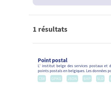
1 résultats
Point postal
L' institut belge des services postaux et
points postals en belgiques. Les données po
CSV
GPKG
JSON
SHP
SLD