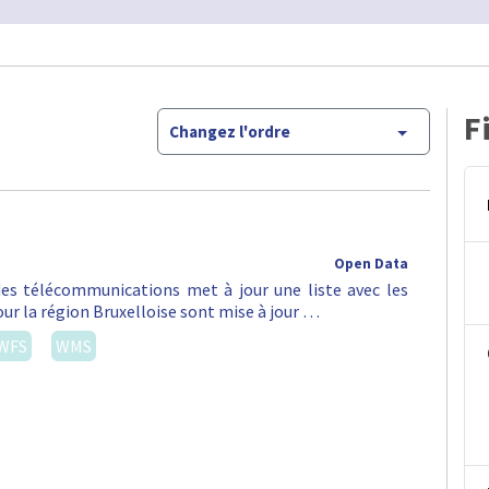
F
Changez l'ordre
Open Data
 des télécommunications met à jour une liste avec les
ur la région Bruxelloise sont mise à jour …
WFS
WMS