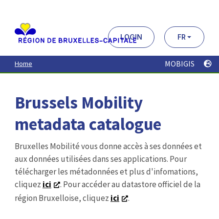
Aller
au
contenu
principal
LOGIN
FR
MOBIGIS
Home
Brussels Mobility
metadata catalogue
Bruxelles Mobilité vous donne accès à ses données et
aux données utilisées dans ses applications. Pour
télécharger les métadonnées et plus d'infomations,
cliquez
ici
. Pour accéder au datastore officiel de la
région Bruxelloise, cliquez
ici
.