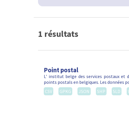
1 résultats
Point postal
L' institut belge des services postaux et
points postals en belgiques. Les données po
CSV
GPKG
JSON
SHP
SLD