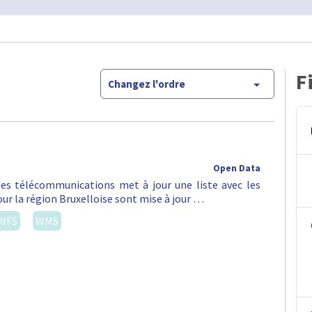
F
Changez l'ordre
Open Data
 des télécommunications met à jour une liste avec les
ur la région Bruxelloise sont mise à jour …
WFS
WMS