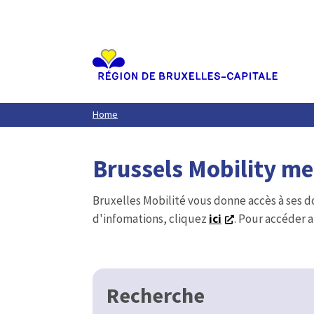
Aller
au
contenu
principal
Home
Brussels Mobility m
Bruxelles Mobilité vous donne accès à ses d
d'infomations, cliquez
ici
. Pour accéder a
Recherche