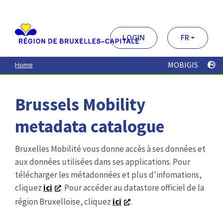
Aller
au
contenu
principal
LOGIN
FR
MOBIGIS
Home
Brussels Mobility
metadata catalogue
Bruxelles Mobilité vous donne accès à ses données et
aux données utilisées dans ses applications. Pour
télécharger les métadonnées et plus d'infomations,
cliquez
ici
. Pour accéder au datastore officiel de la
région Bruxelloise, cliquez
ici
.