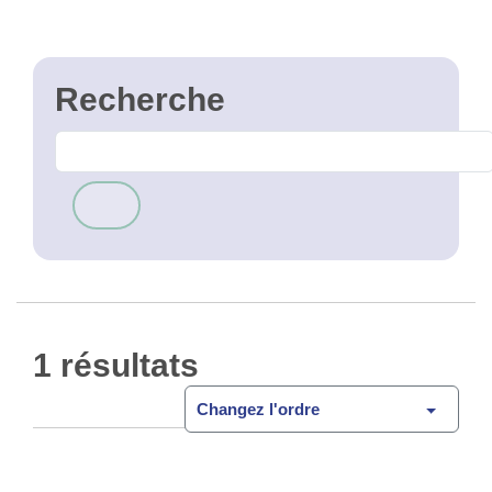
1 résultats
Changez l'ordre
Point postal
Open Data
L' institut belge des services postaux et des
télécommunications met à jour une liste avec les
points postals en belgiques. Les données pour la
région Bruxelloise sont mise à jour …