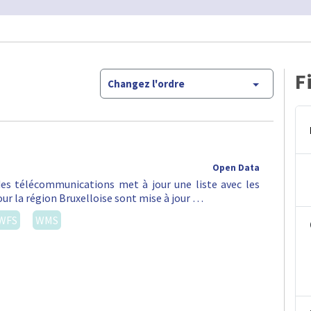
F
Changez l'ordre
Open Data
 des télécommunications met à jour une liste avec les
ur la région Bruxelloise sont mise à jour …
WFS
WMS