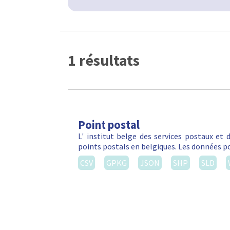
1 résultats
Point postal
L' institut belge des services postaux et
points postals en belgiques. Les données po
CSV
GPKG
JSON
SHP
SLD