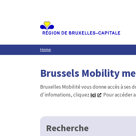
Aller
au
contenu
principal
Home
Brussels Mobility m
Bruxelles Mobilité vous donne accès à ses d
d'infomations, cliquez
ici
. Pour accéder a
Recherche