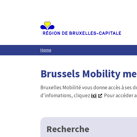
Aller
au
contenu
principal
Home
Brussels Mobility m
Bruxelles Mobilité vous donne accès à ses d
d'infomations, cliquez
ici
. Pour accéder a
Recherche