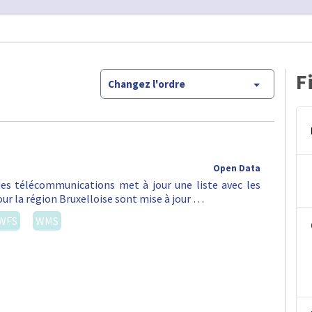
F
Changez l'ordre
Open Data
 des télécommunications met à jour une liste avec les
ur la région Bruxelloise sont mise à jour …
WFS
WMS