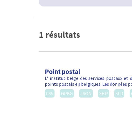
1 résultats
Point postal
L' institut belge des services postaux et
points postals en belgiques. Les données po
CSV
GPKG
JSON
SHP
SLD