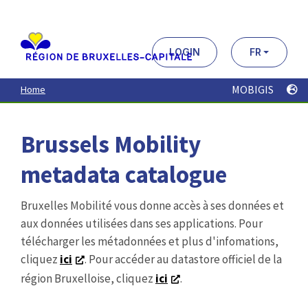
Aller
au
contenu
principal
LOGIN
FR
MOBIGIS
Home
Brussels Mobility
metadata catalogue
Bruxelles Mobilité vous donne accès à ses données et
aux données utilisées dans ses applications. Pour
télécharger les métadonnées et plus d'infomations,
cliquez
ici
. Pour accéder au datastore officiel de la
région Bruxelloise, cliquez
ici
.