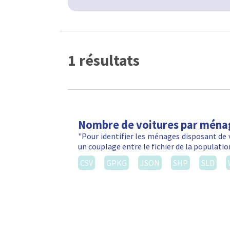
1 résultats
Nombre de voitures par ména
"Pour identifier les ménages disposant de 
un couplage entre le fichier de la populatio
CSV
GPKG
JSON
SHP
SLD