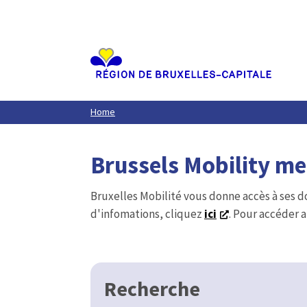
Aller
au
contenu
principal
Home
Brussels Mobility m
Bruxelles Mobilité vous donne accès à ses d
d'infomations, cliquez
ici
. Pour accéder a
Recherche