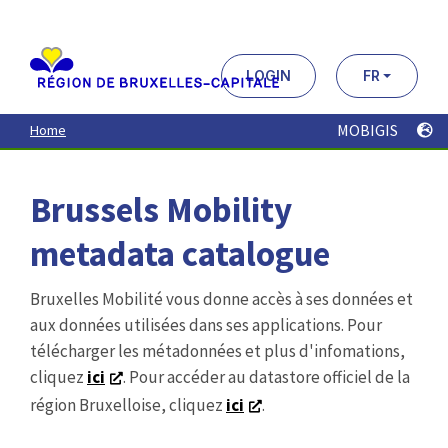
Aller
au
contenu
principal
LOGIN
FR
MOBIGIS
Home
Brussels Mobility
metadata catalogue
Bruxelles Mobilité vous donne accès à ses données et
aux données utilisées dans ses applications. Pour
télécharger les métadonnées et plus d'infomations,
cliquez
ici
. Pour accéder au datastore officiel de la
région Bruxelloise, cliquez
ici
.