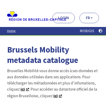
Aller
au
contenu
principal
LOGIN
FR
MOBIGIS
Home
Brussels Mobility
metadata catalogue
Bruxelles Mobilité vous donne accès à ses données et
aux données utilisées dans ses applications. Pour
télécharger les métadonnées et plus d'infomations,
cliquez
ici
. Pour accéder au datastore officiel de la
région Bruxelloise, cliquez
ici
.