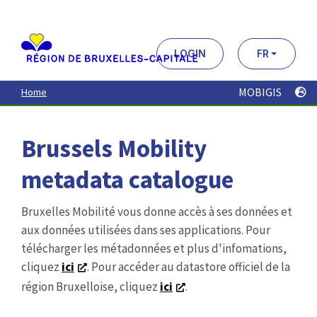
Aller
au
contenu
principal
LOGIN
FR
MOBIGIS
Home
Brussels Mobility
metadata catalogue
Bruxelles Mobilité vous donne accès à ses données et
aux données utilisées dans ses applications. Pour
télécharger les métadonnées et plus d'infomations,
cliquez
ici
. Pour accéder au datastore officiel de la
région Bruxelloise, cliquez
ici
.