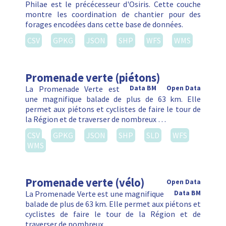
Philae est le précécesseur d'Osiris. Cette couche
montre les coordination de chantier pour des
forages encodées dans cette base de données.
CSV
GPKG
JSON
SHP
WFS
WMS
Promenade verte (piétons)
La Promenade Verte est
Data BM
Open Data
une magnifique balade de plus de 63 km. Elle
permet aux piétons et cyclistes de faire le tour de
la Région et de traverser de nombreux …
CSV
GPKG
JSON
SHP
SLD
WFS
WMS
Promenade verte (vélo)
Open Data
La Promenade Verte est une magnifique
Data BM
balade de plus de 63 km. Elle permet aux piétons et
cyclistes de faire le tour de la Région et de
traverser de nombreux …