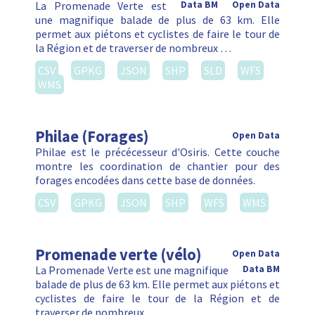
La Promenade Verte est
Data BM
Open Data
une magnifique balade de plus de 63 km. Elle
permet aux piétons et cyclistes de faire le tour de
la Région et de traverser de nombreux …
CSV
GPKG
JSON
SHP
SLD
WFS
WMS
Philae (Forages)
Open Data
Philae est le précécesseur d'Osiris. Cette couche
montre les coordination de chantier pour des
forages encodées dans cette base de données.
CSV
GPKG
JSON
SHP
WFS
WMS
Promenade verte (vélo)
Open Data
La Promenade Verte est une magnifique
Data BM
balade de plus de 63 km. Elle permet aux piétons et
cyclistes de faire le tour de la Région et de
traverser de nombreux …