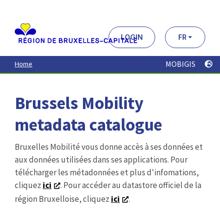
Aller
au
contenu
principal
LOGIN
FR
MOBIGIS
Home
Brussels Mobility
metadata catalogue
Bruxelles Mobilité vous donne accès à ses données et
aux données utilisées dans ses applications. Pour
télécharger les métadonnées et plus d'infomations,
cliquez
ici
. Pour accéder au datastore officiel de la
région Bruxelloise, cliquez
ici
.