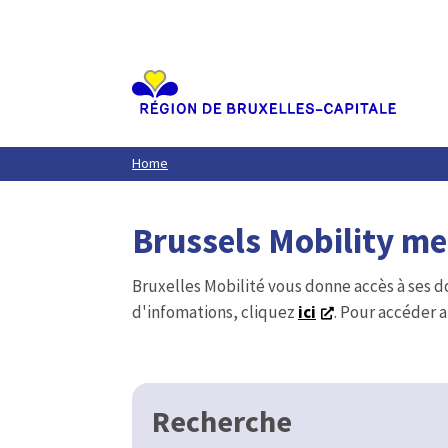
Aller
au
contenu
principal
Home
Brussels Mobility m
Bruxelles Mobilité vous donne accès à ses d
d'infomations, cliquez
ici
. Pour accéder a
Recherche