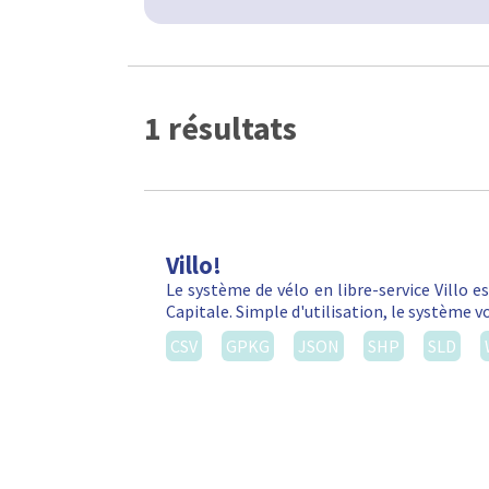
1 résultats
Villo!
Le système de vélo en libre-service Villo e
Capitale. Simple d'utilisation, le système 
CSV
GPKG
JSON
SHP
SLD