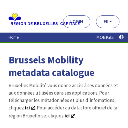
Aller
au
contenu
principal
LOGIN
FR
MOBIGIS
Home
Brussels Mobility
metadata catalogue
Bruxelles Mobilité vous donne accès à ses données et
aux données utilisées dans ses applications. Pour
télécharger les métadonnées et plus d'infomations,
cliquez
ici
. Pour accéder au datastore officiel de la
région Bruxelloise, cliquez
ici
.