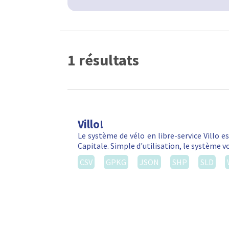
1 résultats
Villo!
Le système de vélo en libre-service Villo e
Capitale. Simple d'utilisation, le système 
CSV
GPKG
JSON
SHP
SLD