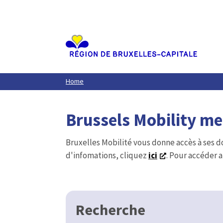
Aller
au
contenu
principal
Home
Brussels Mobility m
Bruxelles Mobilité vous donne accès à ses d
d'infomations, cliquez
ici
. Pour accéder a
Recherche