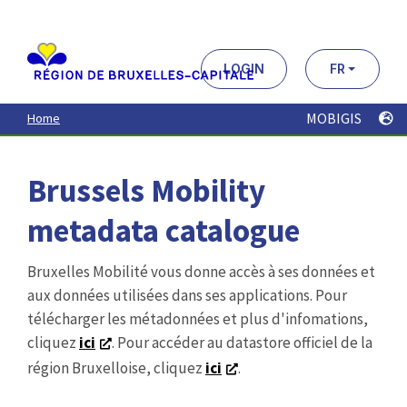
Aller
au
contenu
principal
LOGIN
FR
MOBIGIS
Home
Brussels Mobility
metadata catalogue
Bruxelles Mobilité vous donne accès à ses données et
aux données utilisées dans ses applications. Pour
télécharger les métadonnées et plus d'infomations,
cliquez
ici
. Pour accéder au datastore officiel de la
région Bruxelloise, cliquez
ici
.