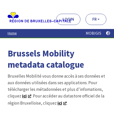
Aller
au
contenu
principal
LOGIN
FR
MOBIGIS
Home
Brussels Mobility
metadata catalogue
Bruxelles Mobilité vous donne accès à ses données et
aux données utilisées dans ses applications. Pour
télécharger les métadonnées et plus d'infomations,
cliquez
ici
. Pour accéder au datastore officiel de la
région Bruxelloise, cliquez
ici
.