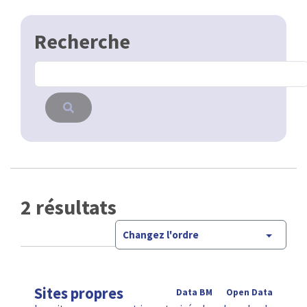
2 résultats
Changez l'ordre
Sites propres
Data BM
Open Data
Les sites propres sont inventarisés dans le cadre du
contrat de gestion entre Bruxelles Mobilité et la
STIB. La mise à jour se fait annuellement, en
fonction du plan d'action …
CSV
GPKG
JSON
SHP
SLD
WFS
WMS
Entrée métro
Open Data
Les entrées des stations métro du STIB.
CSV
GPKG
JSON
SHP
SLD
WFS