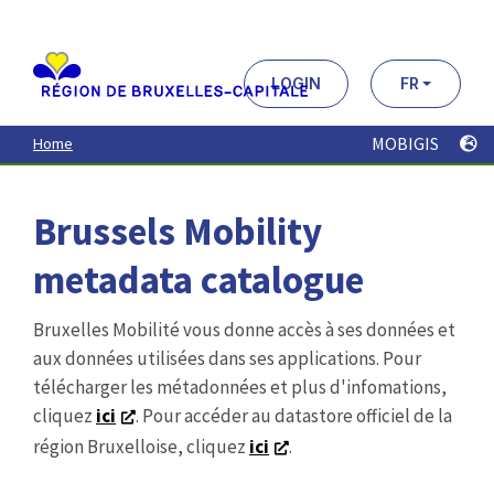
Aller
au
contenu
principal
LOGIN
FR
MOBIGIS
Home
Brussels Mobility
metadata catalogue
Bruxelles Mobilité vous donne accès à ses données et
aux données utilisées dans ses applications. Pour
télécharger les métadonnées et plus d'infomations,
cliquez
ici
. Pour accéder au datastore officiel de la
région Bruxelloise, cliquez
ici
.