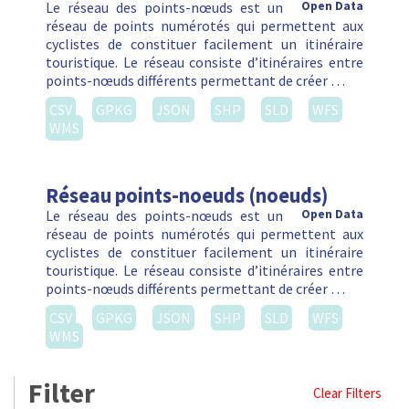
Le réseau des points-nœuds est un
Open Data
réseau de points numérotés qui permettent aux
cyclistes de constituer facilement un itinéraire
touristique. Le réseau consiste d’itinéraires entre
points-nœuds différents permettant de créer …
CSV
GPKG
JSON
SHP
SLD
WFS
WMS
Réseau points-noeuds (noeuds)
Le réseau des points-nœuds est un
Open Data
réseau de points numérotés qui permettent aux
cyclistes de constituer facilement un itinéraire
touristique. Le réseau consiste d’itinéraires entre
points-nœuds différents permettant de créer …
CSV
GPKG
JSON
SHP
SLD
WFS
WMS
Filter
Clear Filters