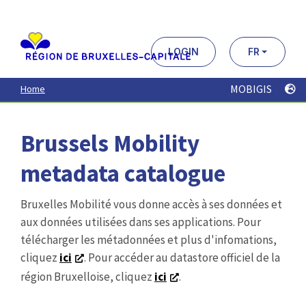
Aller
au
contenu
principal
LOGIN
FR
MOBIGIS
Home
Brussels Mobility
metadata catalogue
Bruxelles Mobilité vous donne accès à ses données et
aux données utilisées dans ses applications. Pour
télécharger les métadonnées et plus d'infomations,
cliquez
ici
. Pour accéder au datastore officiel de la
région Bruxelloise, cliquez
ici
.