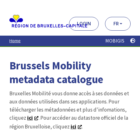
Aller
au
contenu
principal
LOGIN
FR
MOBIGIS
Home
Brussels Mobility
metadata catalogue
Bruxelles Mobilité vous donne accès à ses données et
aux données utilisées dans ses applications. Pour
télécharger les métadonnées et plus d'infomations,
cliquez
ici
. Pour accéder au datastore officiel de la
région Bruxelloise, cliquez
ici
.