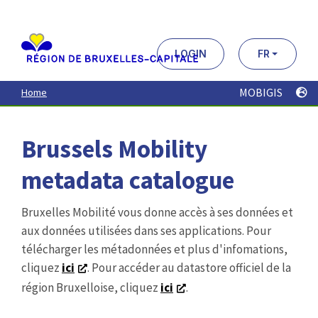
Aller
au
contenu
principal
LOGIN
FR
MOBIGIS
Home
Brussels Mobility
metadata catalogue
Bruxelles Mobilité vous donne accès à ses données et
aux données utilisées dans ses applications. Pour
télécharger les métadonnées et plus d'infomations,
cliquez
ici
. Pour accéder au datastore officiel de la
région Bruxelloise, cliquez
ici
.