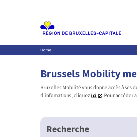
Aller
au
contenu
principal
Home
Brussels Mobility m
Bruxelles Mobilité vous donne accès à ses d
d'infomations, cliquez
ici
. Pour accéder a
Recherche