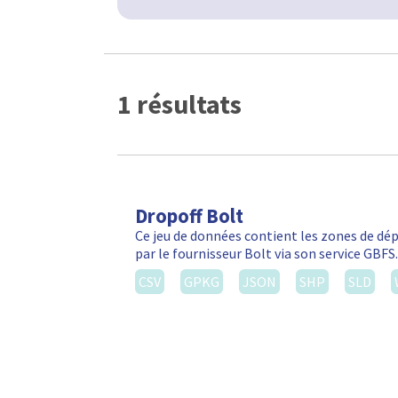
1 résultats
Dropoff Bolt
Ce jeu de données contient les zones de d
par le fournisseur Bolt via son service GBF
CSV
GPKG
JSON
SHP
SLD