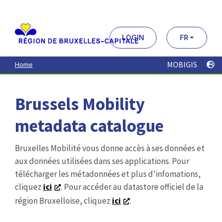
Aller
au
contenu
principal
LOGIN
FR
MOBIGIS
Home
Brussels Mobility
metadata catalogue
Bruxelles Mobilité vous donne accès à ses données et
aux données utilisées dans ses applications. Pour
télécharger les métadonnées et plus d'infomations,
cliquez
ici
. Pour accéder au datastore officiel de la
région Bruxelloise, cliquez
ici
.