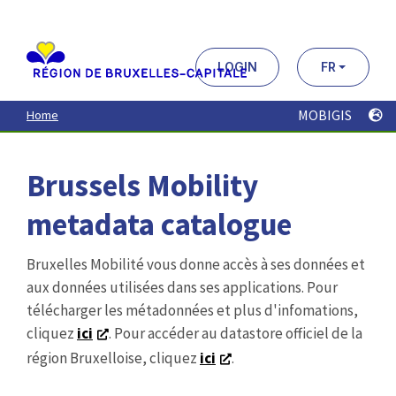
Aller
au
contenu
principal
LOGIN
FR
MOBIGIS
Home
Brussels Mobility
metadata catalogue
Bruxelles Mobilité vous donne accès à ses données et
aux données utilisées dans ses applications. Pour
télécharger les métadonnées et plus d'infomations,
cliquez
ici
. Pour accéder au datastore officiel de la
région Bruxelloise, cliquez
ici
.