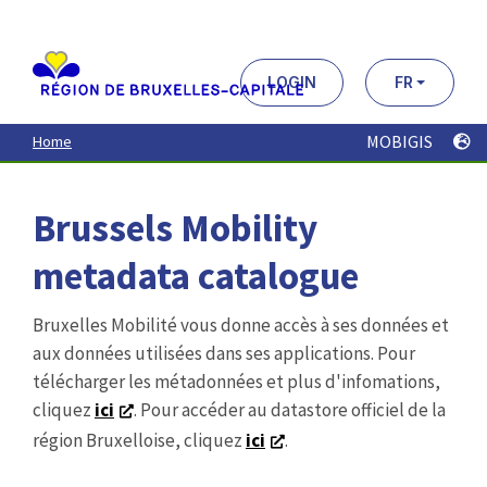
Aller
au
contenu
principal
LOGIN
FR
MOBIGIS
Home
Brussels Mobility
metadata catalogue
Bruxelles Mobilité vous donne accès à ses données et
aux données utilisées dans ses applications. Pour
télécharger les métadonnées et plus d'infomations,
cliquez
ici
. Pour accéder au datastore officiel de la
région Bruxelloise, cliquez
ici
.