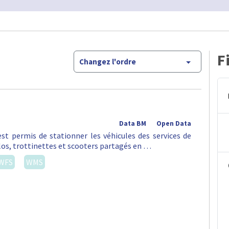
F
Changez l'ordre
Data BM
Open Data
st permis de stationner les véhicules des services de
vélos, trottinettes et scooters partagés en …
WFS
WMS