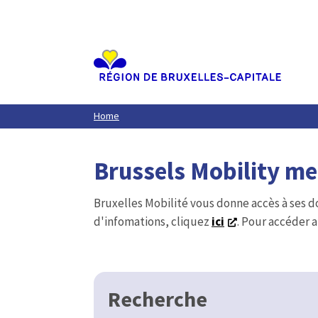
Aller
au
contenu
principal
Home
Brussels Mobility m
Bruxelles Mobilité vous donne accès à ses d
d'infomations, cliquez
ici
. Pour accéder a
Recherche