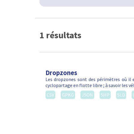
1 résultats
Dropzones
Les dropzones sont des périmètres où il e
cyclopartage en flotte libre ; à savoir les 
CSV
GPKG
JSON
SHP
SLD