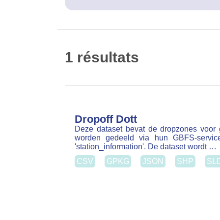
1 résultats
Dropoff Dott
Deze dataset bevat de dropzones voor gede
gedeeld via hun GBFS-service. De gegevens 
De dataset wordt …
CSV
GPKG
JSON
SHP
SLD