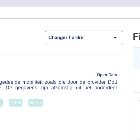
F
Changez l'ordre
Open Data
elde mobiliteit zoals die door de provider Dott worden
zijn afkomstig uit het onderdeel 'station_information'.
WFS
WMS