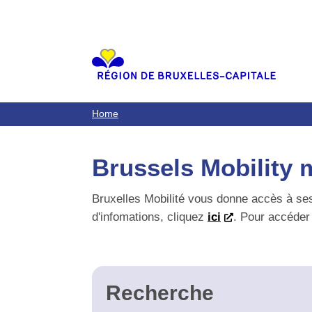
Aller
au
contenu
principal
Home
Brussels Mobility m
Bruxelles Mobilité vous donne accès à ses d
d'infomations, cliquez
ici
. Pour accéder a
Recherche