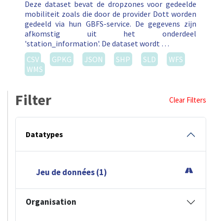
Deze dataset bevat de dropzones voor gedeelde
mobiliteit zoals die door de provider Dott worden
gedeeld via hun GBFS-service. De gegevens zijn
afkomstig uit het onderdeel
'station_information'. De dataset wordt …
CSV
GPKG
JSON
SHP
SLD
WFS
WMS
Filter
Clear Filters
Datatypes
Jeu de données (1)
Organisation