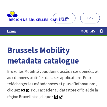
Aller
au
contenu
principal
LOGIN
FR
MOBIGIS
Home
Brussels Mobility
metadata catalogue
Bruxelles Mobilité vous donne accès à ses données et
aux données utilisées dans ses applications. Pour
télécharger les métadonnées et plus d'infomations,
cliquez
ici
. Pour accéder au datastore officiel de la
région Bruxelloise, cliquez
ici
.