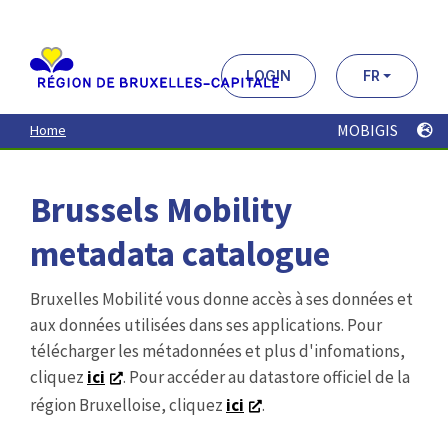
Aller
au
contenu
principal
LOGIN
FR
MOBIGIS
Home
Brussels Mobility
metadata catalogue
Bruxelles Mobilité vous donne accès à ses données et
aux données utilisées dans ses applications. Pour
télécharger les métadonnées et plus d'infomations,
cliquez
ici
. Pour accéder au datastore officiel de la
région Bruxelloise, cliquez
ici
.