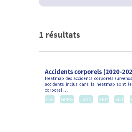
1 résultats
Accidents corporels (2020-20
Heatmap des accidents corporels survenus 
accidents inclus dans la heatmap sont les
corporel …
CSV
GPKG
JSON
SHP
SLD