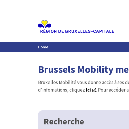
Aller
au
contenu
principal
Home
Brussels Mobility m
Bruxelles Mobilité vous donne accès à ses d
d'infomations, cliquez
ici
. Pour accéder a
Recherche