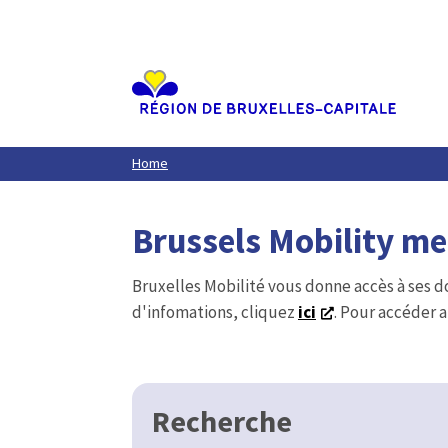
Aller
au
contenu
principal
Home
Brussels Mobility m
Bruxelles Mobilité vous donne accès à ses d
d'infomations, cliquez
ici
. Pour accéder a
Recherche