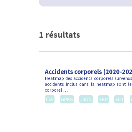
1 résultats
Accidents corporels (2020-20
Heatmap des accidents corporels survenus 
accidents inclus dans la heatmap sont les
corporel …
CSV
GPKG
JSON
SHP
SLD