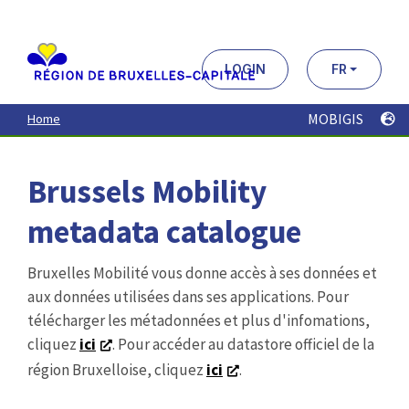
Aller
au
contenu
principal
LOGIN
FR
MOBIGIS
Home
Brussels Mobility
metadata catalogue
Bruxelles Mobilité vous donne accès à ses données et
aux données utilisées dans ses applications. Pour
télécharger les métadonnées et plus d'infomations,
cliquez
ici
. Pour accéder au datastore officiel de la
région Bruxelloise, cliquez
ici
.