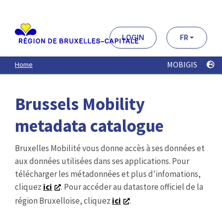
Aller
au
contenu
principal
LOGIN
FR
MOBIGIS
Home
Brussels Mobility
metadata catalogue
Bruxelles Mobilité vous donne accès à ses données et
aux données utilisées dans ses applications. Pour
télécharger les métadonnées et plus d'infomations,
cliquez
ici
. Pour accéder au datastore officiel de la
région Bruxelloise, cliquez
ici
.