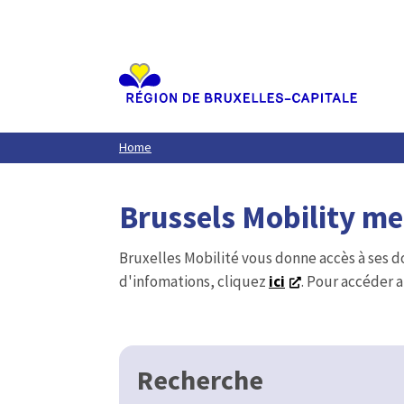
Aller
au
contenu
principal
Home
Brussels Mobility m
Bruxelles Mobilité vous donne accès à ses d
d'infomations, cliquez
ici
. Pour accéder a
Recherche