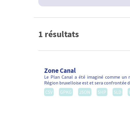
1 résultats
Zone Canal
Le Plan Canal a été imaginé comme un m
Région bruxelloise est et sera confrontée da
CSV
GPKG
JSON
SHP
SLD