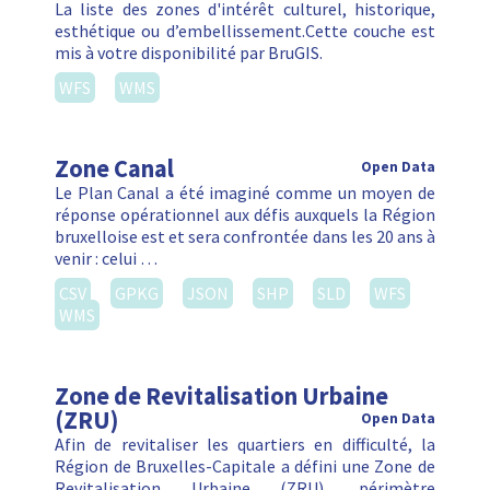
La liste des zones d'intérêt culturel, historique,
esthétique ou d’embellissement.Cette couche est
mis à votre disponibilité par BruGIS.
WFS
WMS
Zone Canal
Open Data
Le Plan Canal a été imaginé comme un moyen de
réponse opérationnel aux défis auxquels la Région
bruxelloise est et sera confrontée dans les 20 ans à
venir : celui …
CSV
GPKG
JSON
SHP
SLD
WFS
WMS
Zone de Revitalisation Urbaine
(ZRU)
Open Data
Afin de revitaliser les quartiers en difficulté, la
Région de Bruxelles-Capitale a défini une Zone de
Revitalisation Urbaine (ZRU), périmètre