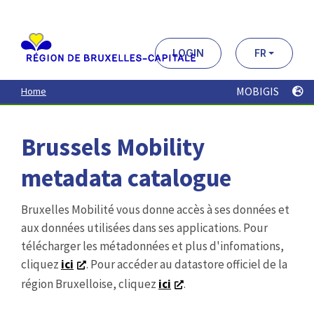
Aller
au
contenu
principal
LOGIN
FR
MOBIGIS
Home
Brussels Mobility
metadata catalogue
Bruxelles Mobilité vous donne accès à ses données et
aux données utilisées dans ses applications. Pour
télécharger les métadonnées et plus d'infomations,
cliquez
ici
. Pour accéder au datastore officiel de la
région Bruxelloise, cliquez
ici
.