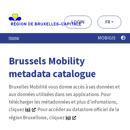
Aller
au
contenu
principal
LOGIN
FR
MOBIGIS
Home
Brussels Mobility
metadata catalogue
Bruxelles Mobilité vous donne accès à ses données et
aux données utilisées dans ses applications. Pour
télécharger les métadonnées et plus d'infomations,
cliquez
ici
. Pour accéder au datastore officiel de la
région Bruxelloise, cliquez
ici
.