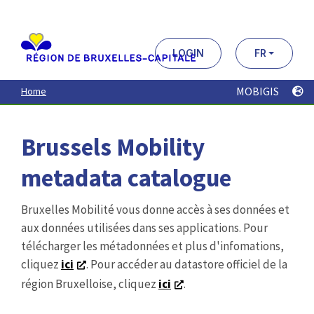
Aller
au
contenu
principal
LOGIN
FR
MOBIGIS
Home
Brussels Mobility
metadata catalogue
Bruxelles Mobilité vous donne accès à ses données et
aux données utilisées dans ses applications. Pour
télécharger les métadonnées et plus d'infomations,
cliquez
ici
. Pour accéder au datastore officiel de la
région Bruxelloise, cliquez
ici
.