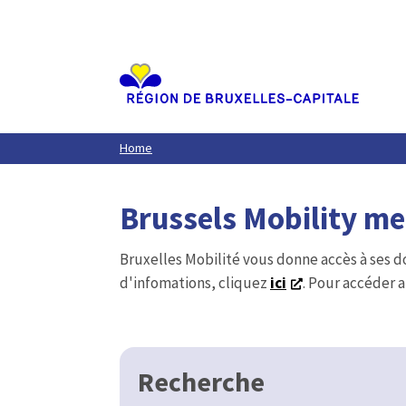
Aller
au
contenu
principal
Home
Brussels Mobility m
Bruxelles Mobilité vous donne accès à ses d
d'infomations, cliquez
ici
. Pour accéder a
Recherche