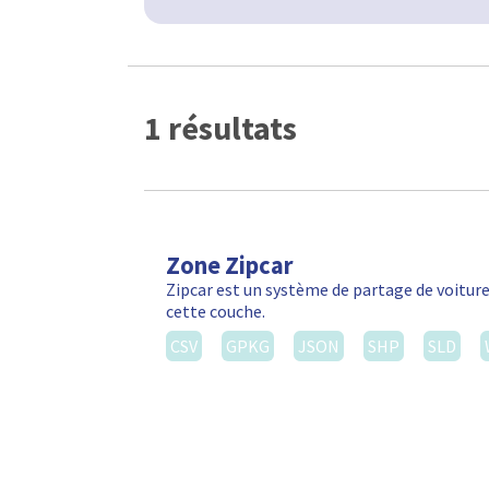
1 résultats
Zone Zipcar
Zipcar est un système de partage de voiture
cette couche.
CSV
GPKG
JSON
SHP
SLD