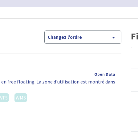
F
Changez l'ordre
Open Data
 en free floating. La zone d'utilisation est montré dans
WFS
WMS