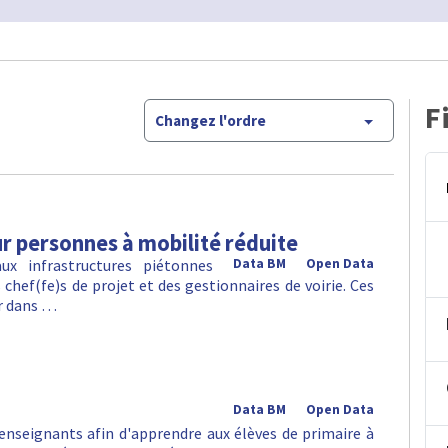
F
Changez l'ordre
 personnes à mobilité réduite
x infrastructures piétonnes
Data BM
Open Data
hef(fe)s de projet et des gestionnaires de voirie. Ces
er dans …
Data BM
Open Data
 enseignants afin d'apprendre aux élèves de primaire à