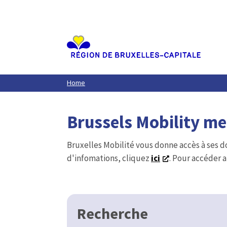
Aller
au
contenu
principal
Home
Brussels Mobility m
Bruxelles Mobilité vous donne accès à ses d
d'infomations, cliquez
ici
. Pour accéder a
Recherche