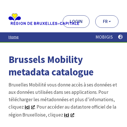
Aller
au
contenu
principal
LOGIN
FR
MOBIGIS
Home
Brussels Mobility
metadata catalogue
Bruxelles Mobilité vous donne accès à ses données et
aux données utilisées dans ses applications. Pour
télécharger les métadonnées et plus d'infomations,
cliquez
ici
. Pour accéder au datastore officiel de la
région Bruxelloise, cliquez
ici
.