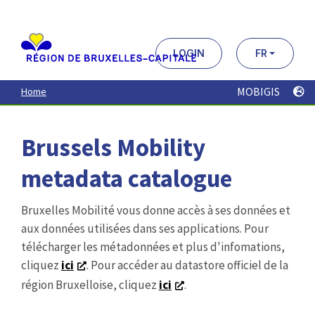
Aller
au
contenu
principal
LOGIN
FR
MOBIGIS
Home
Brussels Mobility
metadata catalogue
Bruxelles Mobilité vous donne accès à ses données et
aux données utilisées dans ses applications. Pour
télécharger les métadonnées et plus d'infomations,
cliquez
ici
. Pour accéder au datastore officiel de la
région Bruxelloise, cliquez
ici
.