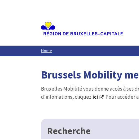
Aller
au
contenu
principal
Home
Brussels Mobility m
Bruxelles Mobilité vous donne accès à ses d
d'infomations, cliquez
ici
. Pour accéder a
Recherche