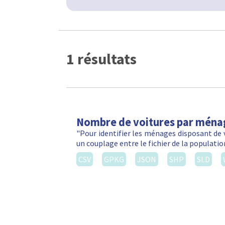
1 résultats
Nombre de voitures par ména
"Pour identifier les ménages disposant de 
un couplage entre le fichier de la populatio
CSV
GPKG
JSON
SHP
SLD