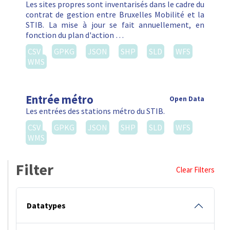
Les sites propres sont inventarisés dans le cadre du
contrat de gestion entre Bruxelles Mobilité et la
STIB. La mise à jour se fait annuellement, en
fonction du plan d'action …
CSV
GPKG
JSON
SHP
SLD
WFS
WMS
Entrée métro
Open Data
Les entrées des stations métro du STIB.
CSV
GPKG
JSON
SHP
SLD
WFS
WMS
Filter
Clear Filters
Datatypes